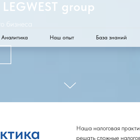
 LEGWEST group
о бизнеса
Аналитика
Наш опыт
База знаний
ктик
а
Наша налоговая практик
решать сложные налогов