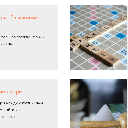
ры. Взыскание
ересы по гражданским и
 делам
ые споры
ры между участниками
м выйти из
нфликта