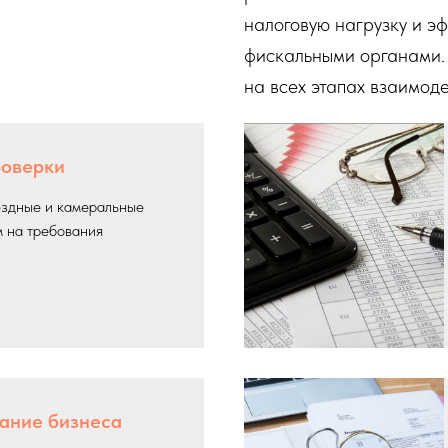
налоговую нагрузку и э
фискальными органами.
на всех этапах взаимод
роверки
здные и камеральные
м на требования
ание бизнеса